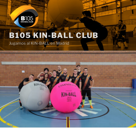
Saltar
al
contenido
B105 KIN-BALL CLUB
Jugamos al KIN-BALL en Madrid