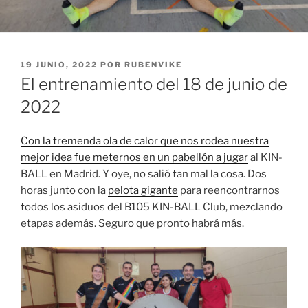
PUBLICADO
19 JUNIO, 2022
POR
RUBENVIKE
EL
El entrenamiento del 18 de junio de
2022
Con la tremenda ola de calor que nos rodea nuestra
mejor idea fue meternos en un pabellón a jugar
al KIN-
BALL en Madrid. Y oye, no salió tan mal la cosa. Dos
horas junto con la
pelota gigante
para reencontrarnos
todos los asiduos del B105 KIN-BALL Club, mezclando
etapas además. Seguro que pronto habrá más.