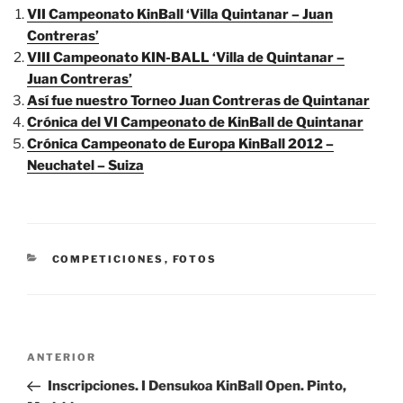
VII Campeonato KinBall ‘Villa Quintanar – Juan
Contreras’
VIII Campeonato KIN-BALL ‘Villa de Quintanar –
Juan Contreras’
Así fue nuestro Torneo Juan Contreras de Quintanar
Crónica del VI Campeonato de KinBall de Quintanar
Crónica Campeonato de Europa KinBall 2012 –
Neuchatel – Suiza
CATEGORÍAS
COMPETICIONES
,
FOTOS
Navegación
Entrada
ANTERIOR
de
anterior:
Inscripciones. I Densukoa KinBall Open. Pinto,
entradas