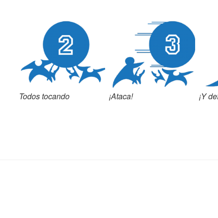
Todos tocando
¡Ataca!
¡Y de