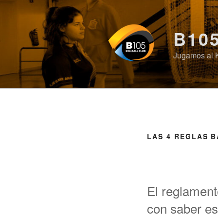
Saltar
al
contenido
B10
Jugamos al 
LAS 4 REGLAS B
El reglament
con saber e