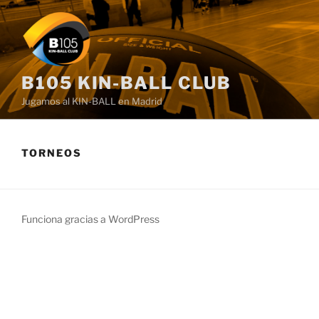
Saltar
al
contenido
B105 KIN-BALL CLUB
Jugamos al KIN-BALL en Madrid
TORNEOS
Funciona gracias a WordPress