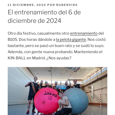
PUBLICADO
11 DICIEMBRE, 2024
POR
RUBENVIKE
EL
El entrenamiento del 6 de
diciembre de 2024
Otro día festivo, casualmente otro
entrenamiento
del
B105. Dos horas dándole a
la pelota gigante
. Nos costó
bastante, pero se pasó un buen rato y se sudó lo suyo.
Además, con gente nueva probando. Manteniendo el
KIN-BALL en Madrid. ¿Nos ayudas?