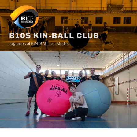
Saltar
al
contenido
B105 KIN-BALL CLUB
Jugamos al KIN-BALL en Madrid