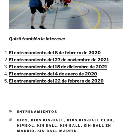
Quizá también le interese:
El entrenamiento del 8 de febrero de 2020
El entrenamiento del 27 de noviembre de 2021
El entrenamiento del 18 de diciembre de 2021
El entrenamiento del 4 de enero de 2020
El entrenamiento del 22 de febrero de 2020
CATEGORÍAS
ENTRENAMIENTOS
ETIQUETAS
B105
,
B105 KIN-BALL
,
B105 KIN-BALL CLUB
,
KIMBOL
,
KIN BALL
,
KIN-BALL
,
KIN-BALL EN
MADRID
,
KIN-BALL MADRID