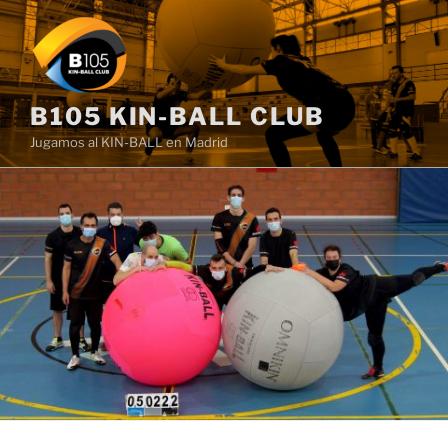
Saltar
al
contenido
B105 KIN-BALL CLUB
Jugamos al KIN-BALL en Madrid