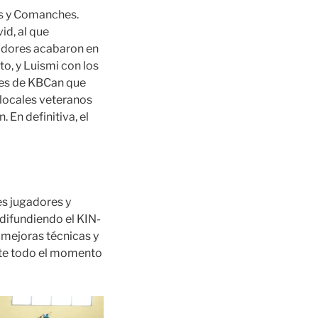
es y Comanches.
id, al que
gadores acabaron en
o, y Luismi con los
res de KBCan que
locales veteranos
 En definitiva, el
s jugadores y
difundiendo el KIN-
 mejoras técnicas y
ante todo el momento