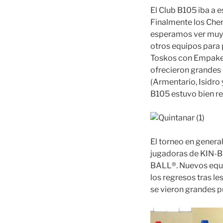
El Club B105 iba a 
Finalmente los Cher
esperamos ver muy 
otros equipos para 
Toskos con Empake,
ofrecieron grandes
(Armentario, Isidro 
B105 estuvo bien re
El torneo en gener
jugadoras de KIN-BA
BALL®. Nuevos equip
los regresos tras l
se vieron grandes p