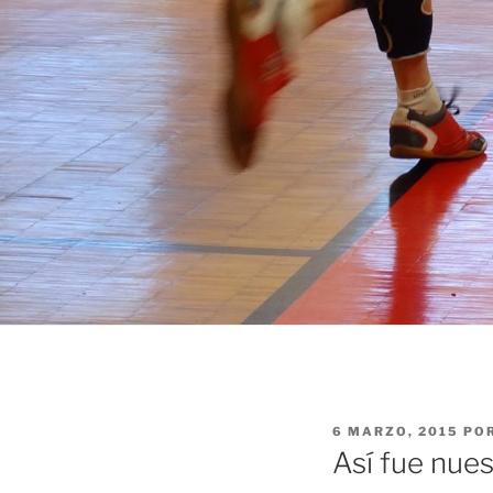
PUBLICADO
6 MARZO, 2015
PO
EL
Así fue nue