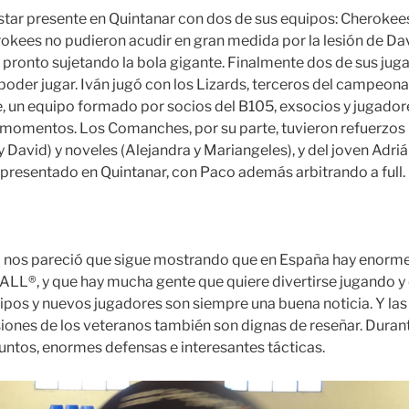
estar presente en Quintanar con dos de sus equipos: Cheroke
okees no pudieron acudir en gran medida por la lesión de Dav
pronto sujetando la bola gigante. Finalmente dos de sus ju
poder jugar. Iván jugó con los Lizards, terceros del campeonat
 un equipo formado por socios del B105, exsocios y jugado
 momentos. Los Comanches, por su parte, tuvieron refuerzos 
y David) y noveles (Alejandra y Mariangeles), y del joven Adrián.
presentado en Quintanar, con Paco además arbitrando a full.
al nos pareció que sigue mostrando que en España hay enorme
LL®, y que hay mucha gente que quiere divertirse jugando y 
os y nuevos jugadores son siempre una buena noticia. Y las
esiones de los veteranos también son dignas de reseñar. Dur
untos, enormes defensas e interesantes tácticas.