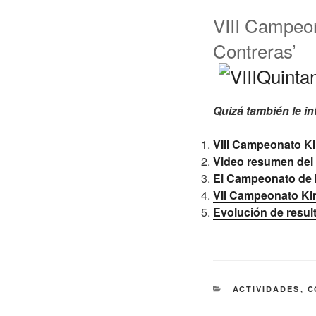
VIII Campeon
Contreras’
Quizá también le in
VIII Campeonato KI
Video resumen del 
El Campeonato de k
VII Campeonato KinB
Evolución de resu
CATEGORÍAS
ACTIVIDADES
,
C