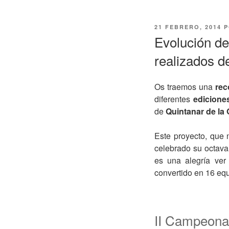
PUBLICADO
21 FEBRERO, 2014
P
EL
Evolución d
realizados d
Os traemos una
reco
diferentes
edicione
de
Quintanar de la
Este proyecto, que 
celebrado su octava
es una alegría ver
convertido en 16 equ
II Campeonat