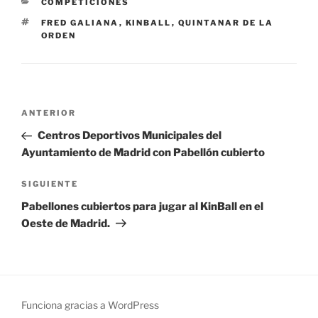
CATEGORÍAS
COMPETICIONES
ETIQUETAS
FRED GALIANA
,
KINBALL
,
QUINTANAR DE LA
ORDEN
Navegación
Entrada
ANTERIOR
de
anterior:
Centros Deportivos Municipales del
entradas
Ayuntamiento de Madrid con Pabellón cubierto
Siguiente
SIGUIENTE
entrada
Pabellones cubiertos para jugar al KinBall en el
Oeste de Madrid.
Funciona gracias a WordPress