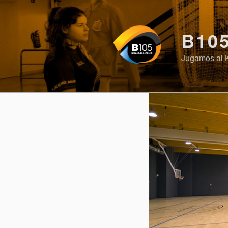
Saltar
al
contenido
B10
Jugamos al 