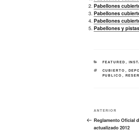
Pabellones cubierto
Pabellones cubierto
Pabellones cubierto
Pabellones y pista
CATEGORÍAS
FEATURED
,
INS
ETIQUETAS
CUBIERTO
,
DEP
PUBLICO
,
RESE
Navegación
Entrada
ANTERIOR
de
anterior:
Reglamento Oficial d
actualizado 2012
entradas