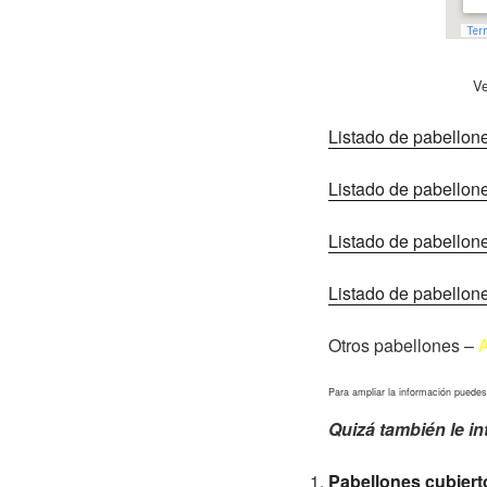
V
Listado de pabellon
Listado de pabellon
Listado de pabellon
Listado de pabellon
Otros pabellones –
A
Para ampliar la información puedes
Quizá también le in
Pabellones cubierto