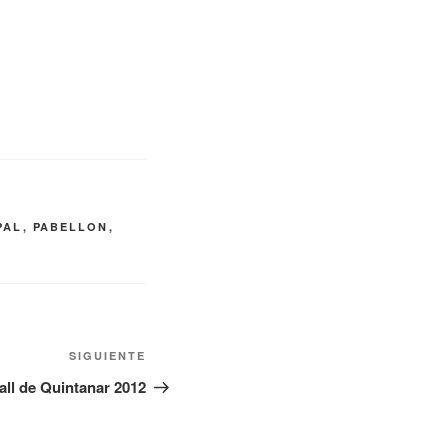
PAL
,
PABELLON
,
Siguiente
SIGUIENTE
entrada
ll de Quintanar 2012