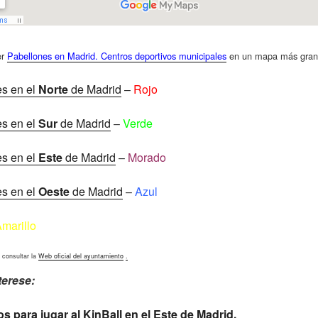
er
Pabellones en Madrid. Centros deportivos municipales
en un mapa más gran
es en el
Norte
de Madrid
–
Rojo
es en el
Sur
de Madrid
–
Verde
es en el
Este
de Madrid
–
Morado
es en el
Oeste
de Madrid
–
Azul
marillo
 consultar la
Web oficial del ayuntamiento
.
terese:
s para jugar al KinBall en el Este de Madrid.