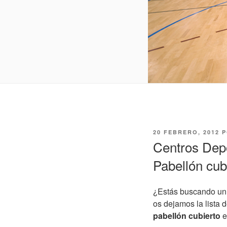
PUBLICADO
20 FEBRERO, 2012
P
EL
Centros Depo
Pabellón cub
¿Estás buscando un 
os dejamos la lista
pabellón cubierto
e