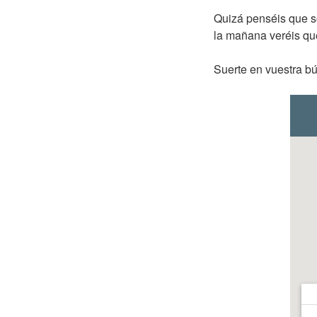
Quizá penséis que s
la mañana veréis qu
Suerte en vuestra b