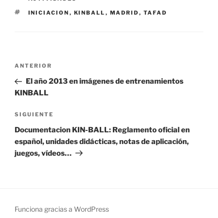
ETIQUETAS
INICIACION
,
KINBALL
,
MADRID
,
TAFAD
Navegación
Entrada
ANTERIOR
de
anterior:
El año 2013 en imágenes de entrenamientos
entradas
KINBALL
Siguiente
SIGUIENTE
entrada
Documentacion KIN-BALL: Reglamento oficial en
español, unidades didácticas, notas de aplicación,
juegos, vídeos…
Funciona gracias a WordPress