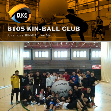
Saltar
al
contenido
B105 KIN-BALL CLUB
Jugamos al KIN-BALL en Madrid