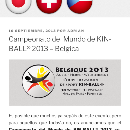
PUBLICADO
16 SEPTIEMBRE, 2013
POR
ADRIAN
EL
Campeonato del Mundo de KIN-
BALL® 2013 – Belgica
Es posible que muchos ya sepáis de este evento, pero
para aquellos que todavía no, os anunciamos que el
Campeonato del Mundo de KIN-BALL® 2013
se