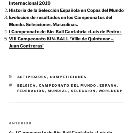
Internacional 2019
Historia de la Selección Española en Copas del Mundo
Evolución de resultados en los Campeonatos del
Mundo. Selecciones Masculinas.
I Campeonato de Kin-Ball Cantabria «Luis de Pedro»
VIII Campeonato KIN-BALL ‘Villa de Quintanar –
Juan Contreras’
CATEGORÍAS
ACTIVIDADES
,
COMPETICIONES
ETIQUETAS
BELGICA
,
CAMPEONATO DEL MUNDO
,
ESPAÑA
,
FEDERACION
,
MUNDIAL
,
SELECCION
,
WORLDCUP
Navegación
Entrada
ANTERIOR
de
anterior:
I Campeonato de Kin-Ball Cantabria «Luis de