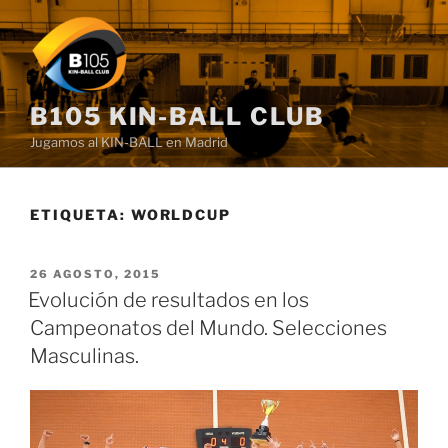
Saltar
al
contenido
B105 KIN-BALL CLUB
Jugamos al KIN-BALL en Madrid
ETIQUETA:
WORLDCUP
PUBLICADO
26 AGOSTO, 2015
EL
Evolución de resultados en los
Campeonatos del Mundo. Selecciones
Masculinas.