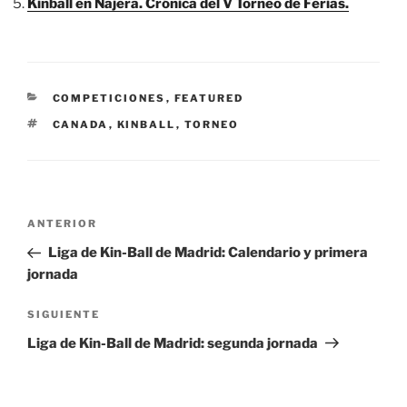
Kinball en Najera. Crónica del V Torneo de Ferias.
CATEGORÍAS
COMPETICIONES
,
FEATURED
ETIQUETAS
CANADA
,
KINBALL
,
TORNEO
Navegación
Entrada
ANTERIOR
de
anterior:
Liga de Kin-Ball de Madrid: Calendario y primera
entradas
jornada
Siguiente
SIGUIENTE
entrada
Liga de Kin-Ball de Madrid: segunda jornada