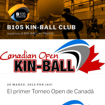
Saltar
al
contenido
B105 KIN-BALL CLUB
Jugamos al KIN-BALL en Madrid
PUBLICADO
20 MARZO, 2012
POR
JAVI
EL
El primer Torneo Open de Canadá