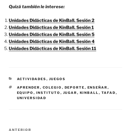
Quizá también le interese:
Unidades Didácticas de KinBall. Sesión 2
Unidades Didácticas de KinBall. Sesión 1
Unidades Didácticas de KinBall. Sesión 5
Unidades Didácticas de KinBall. Sesión 4
Unidades Didácticas de KinBall. Sesión 11
CATEGORÍAS
ACTIVIDADES
,
JUEGOS
ETIQUETAS
APRENDER
,
COLEGIO
,
DEPORTE
,
ENSEÑAR
,
EQUIPO
,
INSTITUTO
,
JUGAR
,
KINBALL
,
TAFAD
,
UNIVERSIDAD
Navegación
Entrada
ANTERIOR