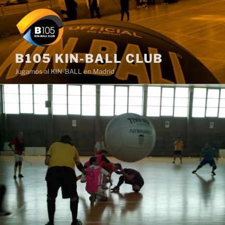
Saltar
al
contenido
B105 KIN-BALL CLUB
Jugamos al KIN-BALL en Madrid