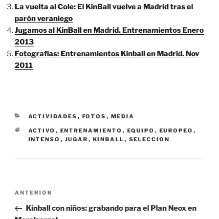
La vuelta al Cole: El KinBall vuelve a Madrid tras el
parón veraniego
Jugamos al KinBall en Madrid. Entrenamientos Enero
2013
Fotografias: Entrenamientos Kinball en Madrid. Nov
2011
CATEGORÍAS
ACTIVIDADES
,
FOTOS
,
MEDIA
ETIQUETAS
ACTIVO
,
ENTRENAMIENTO
,
EQUIPO
,
EUROPEO
,
INTENSO
,
JUGAR
,
KINBALL
,
SELECCION
Navegación
Entrada
ANTERIOR
de
anterior:
Kinball con niños: grabando para el Plan Neox en
entradas