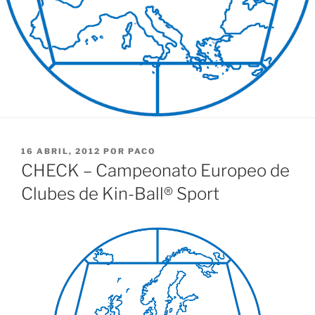
PUBLICADO
16 ABRIL, 2012
POR
PACO
EL
CHECK – Campeonato Europeo de
Clubes de Kin-Ball® Sport