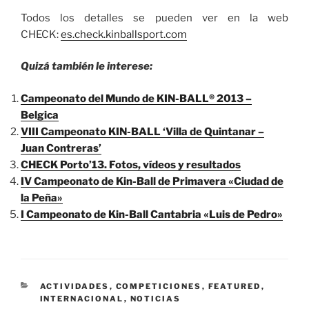
Todos los detalles se pueden ver en la web
CHECK:
es.check.kinballsport.com
Quizá también le interese:
Campeonato del Mundo de KIN-BALL® 2013 –
Belgica
VIII Campeonato KIN-BALL ‘Villa de Quintanar –
Juan Contreras’
CHECK Porto’13. Fotos, vídeos y resultados
IV Campeonato de Kin-Ball de Primavera «Ciudad de
la Peña»
I Campeonato de Kin-Ball Cantabria «Luis de Pedro»
CATEGORÍAS
ACTIVIDADES
,
COMPETICIONES
,
FEATURED
,
INTERNACIONAL
,
NOTICIAS