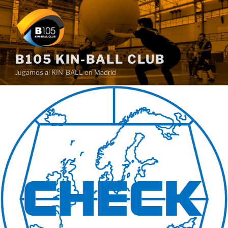
Saltar
al
contenido
B105 KIN-BALL CLUB
Jugamos al KIN-BALL en Madrid