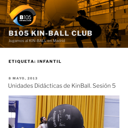
Saltar
al
contenido
B105 KIN-BALL CLUB
Jugamos al KIN-BALL en Madrid
ETIQUETA:
INFANTIL
PUBLICADO
8 MAYO, 2013
EL
Unidades Didácticas de KinBall. Sesión 5