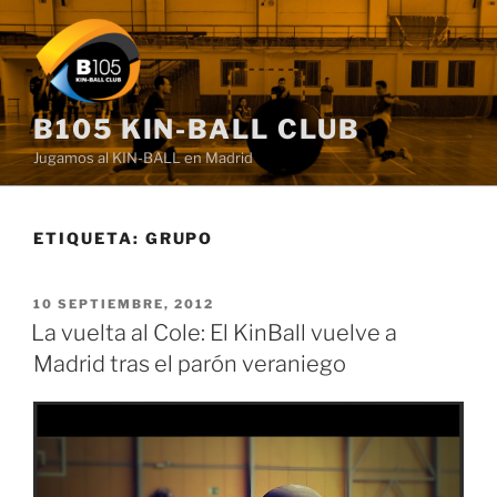
Saltar
al
contenido
B105 KIN-BALL CLUB
Jugamos al KIN-BALL en Madrid
ETIQUETA:
GRUPO
PUBLICADO
10 SEPTIEMBRE, 2012
EL
La vuelta al Cole: El KinBall vuelve a
Madrid tras el parón veraniego