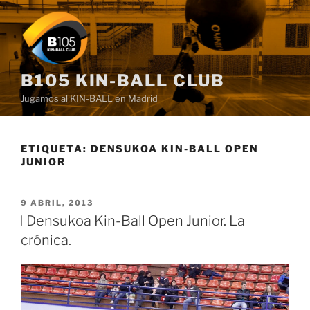
Saltar
al
contenido
B105 KIN-BALL CLUB
Jugamos al KIN-BALL en Madrid
ETIQUETA:
DENSUKOA KIN-BALL OPEN
JUNIOR
PUBLICADO
9 ABRIL, 2013
EL
I Densukoa Kin-Ball Open Junior. La
crónica.